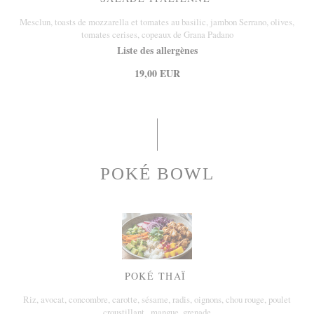
Mesclun, toasts de mozzarella et tomates au basilic, jambon Serrano, olives,
tomates cerises, copeaux de Grana Padano
Liste des allergènes
19,00 EUR
POKÉ BOWL
POKÉ THAÏ
Riz, avocat, concombre, carotte, sésame, radis, oignons, chou rouge, poulet
croustillant , mangue, grenade