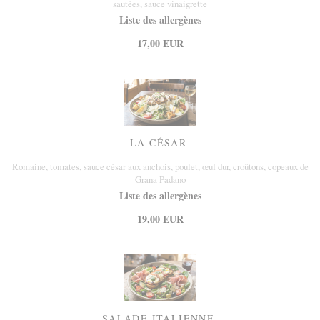
sautées, sauce vinaigrette
Liste des allergènes
17,00 EUR
LA CÉSAR
Romaine, tomates, sauce césar aux anchois, poulet, œuf dur, croûtons, copeaux de
Grana Padano
Liste des allergènes
19,00 EUR
SALADE ITALIENNE