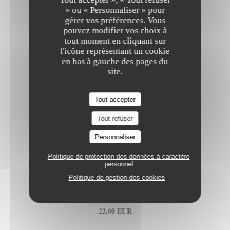
» ou « Personnaliser » pour
gérer vos préférences. Vous
pouvez modifier vos choix à
tout moment en cliquant sur
FISH AND CHIPS DU CHEF !
l'icône représentant un cookie
en bas à gauche des pages du
Sauce tartare
site.
Liste des allergènes
19,00 EUR
Tout accepter
Tout refuser
Personnaliser
Politique de protection des données à caractère
personnel
PAVÉ DE SAUMON
Politique de gestion des cookies
Grillé sur la peau, wok de légumes
Liste des allergènes
22,00 EUR