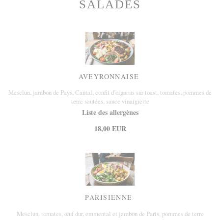
SALADES
AVEYRONNAISE
Mesclun, jambon de Pays, Cantal, confit d’oignons sur toast, tomates, pommes de
terre sautées, sauce vinaigrette
Liste des allergènes
18,00 EUR
PARISIENNE
Mesclun, tomates, œuf dur, emmental et jambon de Paris, pommes de terre