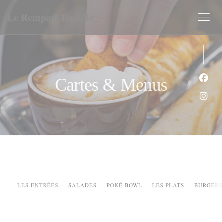
Personnalisation de vos choix en matière de cookies
Le Rempart Bastille
Cartes & Menus
Face
Inst
LES ENTRÉES
SALADES
POKÉ BOWL
LES PLATS
BURGER