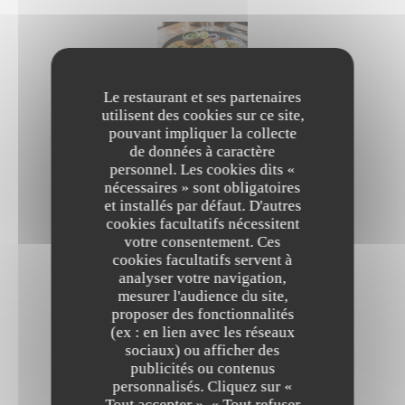
Le restaurant et ses partenaires
DHAL DE LENTILLES À L'INDIENNE
utilisent des cookies sur ce site,
Galette de pois chiches et riz Basmati VÉGAN
pouvant impliquer la collecte
de données à caractère
18,00 EUR
personnel. Les cookies dits «
nécessaires » sont obligatoires
et installés par défaut. D'autres
cookies facultatifs nécessitent
votre consentement. Ces
cookies facultatifs servent à
analyser votre navigation,
BURGER VÉGAN
mesurer l'audience du site,
Secret du chef !
proposer des fonctionnalités
(ex : en lien avec les réseaux
Liste des allergènes
sociaux) ou afficher des
19,00 EUR
publicités ou contenus
personnalisés. Cliquez sur «
Le Rempart Bastille
Tout accepter », « Tout refuser