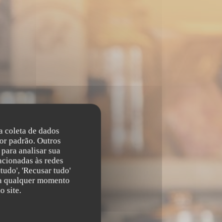
na coleta de dados
or padrão. Outros
para analisar sua
acionadas às redes
le
tudo', 'Recusar tudo'
s a qualquer momento
 site.