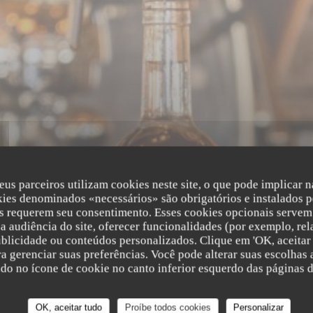
eus parceiros utilizam cookies neste site, o que pode implicar 
kies denominados «necessários» são obrigatórios e instalados p
s requerem seu consentimento. Esses cookies opcionais servem 
a audiência do site, oferecer funcionalidades (por exemplo, rel
e Rempart Bastil
ublicidade ou conteúdos personalizados. Clique em 'OK, aceitar 
ara gerenciar suas preferências. Você pode alterar suas escolha
Le Rempart Bastille
ndo no ícone de cookie no canto inferior esquerdo das páginas do
15 RUE SAINT-ANTOINE 75004 PARIS
OK, aceitar tudo
Proíbe todos cookies
Personalizar