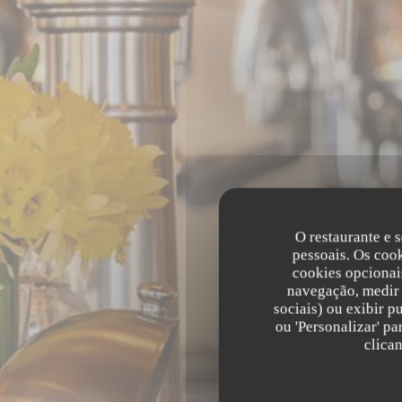
O restaurante e s
pessoais. Os coo
cookies opcionai
navegação, medir 
L
sociais) ou exibir p
ou 'Personalizar' p
clica