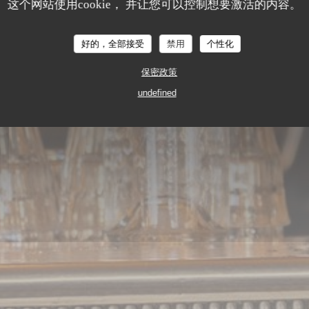
这个网站使用cookie， 并让您可以控制想要激活的内容。
Le Rempart Bastille
好的，全部接受
禁用
个性化
餐厅传统
保密政策
15 RUE SAINT-ANTOINE 75004 PARIS
undefined